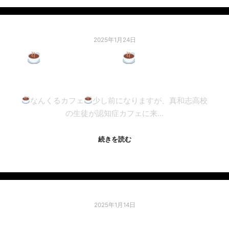
2025年1月24日
認知症カフェ
～真和志高
校交流会～
なんくるカフェ
少し前になりますが、真和志高校
の生徒が認知症カフェに来…
続きを読む
2025年1月14日
★☆もちつき大会☆★