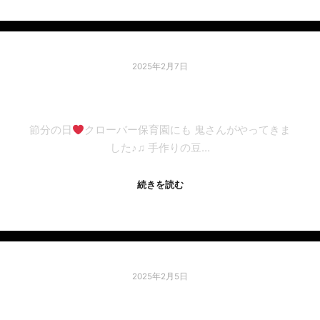
2025年2月7日
★★節分の日★★
節分の日
クローバー保育園にも 鬼さんがやってきま
した♪♫ 手作りの豆…
続きを読む
2025年2月5日
喀痰吸引等研修のお知らせ