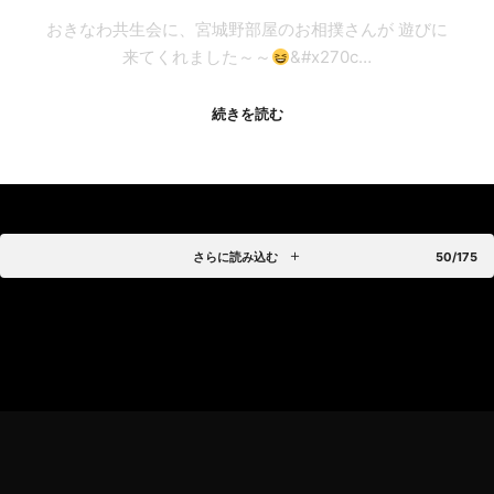
おきなわ共生会に、宮城野部屋のお相撲さんが 遊びに
来てくれました～～
&#x270c…
続きを読む
さらに読み込む
50/175