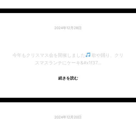
2024年12月28日
☆クリスマス会☆
今年もクリスマス会を開催しました
歌や踊り、クリ
スマスランチにケーキ&#x1f37…
続きを読む
2024年12月20日
♡お相撲さん♡