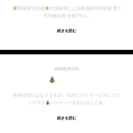
喀痰吸引研修
介護職員による喀痰吸引等研修 第3
号研修日程:令和7年3…
続きを読む
2025年1月27日
XMAS
PARTY/繁多川
年明け前にはなりますが、12月にデイサービスにてク
リスマス
パーティーを行いました&…
続きを読む