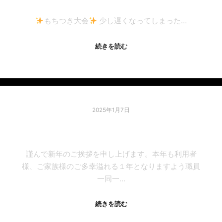
もちつき大会
少し遅くなってしまった…
続きを読む
2025年1月7日
＊⁂～謹賀新年～⁂＊
謹んで新年のご挨拶を申し上げます。本年も利用者
様、ご家族様のご多幸溢れる１年となりますよう職員
一同一…
続きを読む