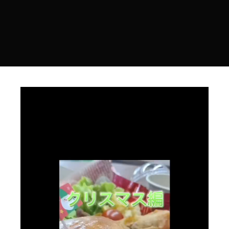
動
画
プ
レ
ー
ヤ
ー