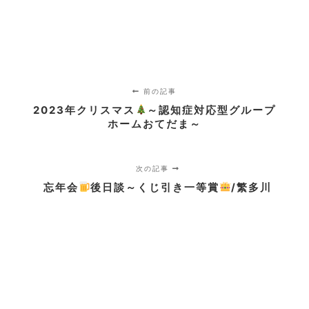
前の記事
2023年クリスマス
～認知症対応型グループ
ホームおてだま～
次の記事
忘年会
後日談～くじ引き一等賞
/繁多川