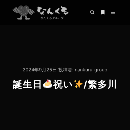
メイン
検索
詳細
2024年9月25日
投稿者:
nankuru-group
誕生日
祝い
/繁多川