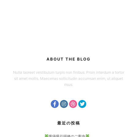
ABOUT THE BLOG
Nulla laoreet vestibulum turpis non finibus. Proin interdum a tortor
sit amet mollis. Maecenas sollicitudin accumsan enim, ut aliquet
risus.
最近の投稿
喀痰吸引研修のご案内